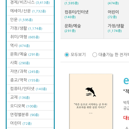
경제/비즈니스
(3,413종)
(1,595종)
(474종)
에세이/산문
(1,732종)
컴퓨터/인터넷
어린이
(140종)
(72종)
인문
(1,595종)
문화/예술
가정/생활
가정/생활
(1,174종)
(291종)
(1,174종)
취미/여행
(665종)
역사
(474종)
문화/예술
모두보기
대출가능 한 전자
(291종)
사회
(290종)
자연/과학
(245종)
종교/역학
(155종)
컴퓨터/인터넷
(140종)
"
교재
(136종)
박
오디오북
(100종)
공급
연령별분류
(90종)
대출
어린이
(72종)