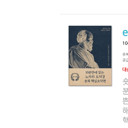
1
숏
공급
대출