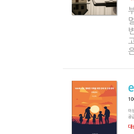
멀
은
1
이
공급
대출