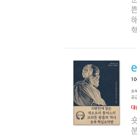
1
숏
공급
대출