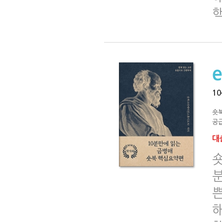
1
숏
공급
대출