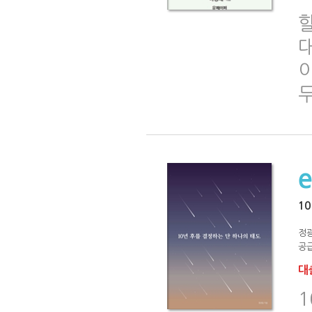
할
대
이
1
정
공급
대출
1