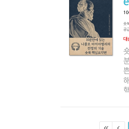
1
숏
공급
대출