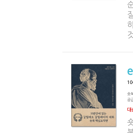
것
1
숏
공급
대출