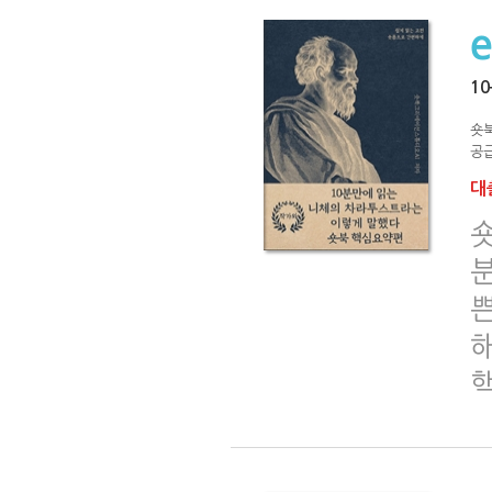
1
숏
공급
대출