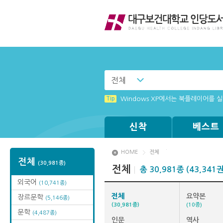
전체
Tip
[003] 홈페이지_추천도서 기능 설정
Tip
Windows XP에서는 북플레이어를 실행
Tip
MAMACExtrac.dll 파일 다운로드
Tip
Tip
Tip
[002] 스마트폰_푸시 기능 안내
[001] 스마트폰_시작페이지 설정 방
(뷰어:북플레이어를 설치했는데) 전자
신착
베스트
HOME
전체
전체
(30,981종)
전체
총 30,981종 (43,341권
외국어
(10,741종)
전체
요약본
장르문학
(5,146종)
(30,981종)
(10종)
문학
(4,487종)
인문
역사