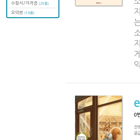
수험서/자격증
(25종)
요약본
(10종)
0
전
공급