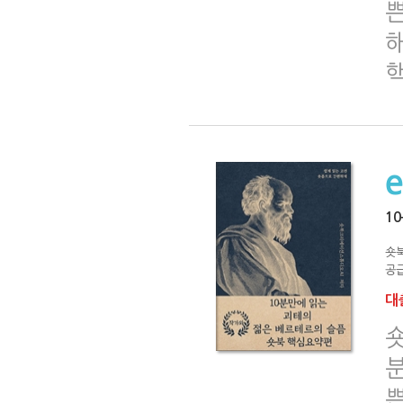
1
숏
공급
대출