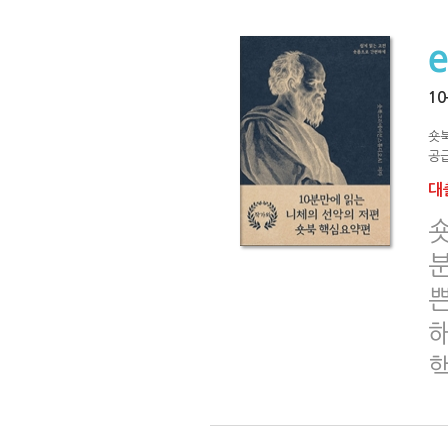
1
숏
공급
대출