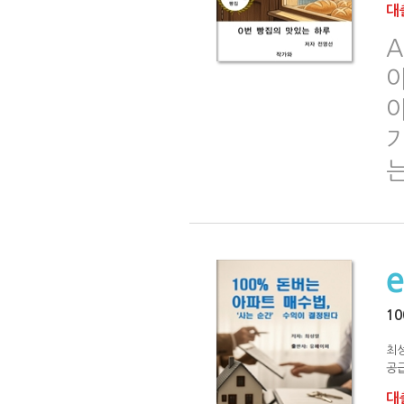
대출
A
1
최
공급
대출