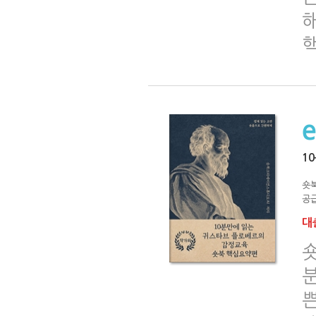
1
숏
공급
대출