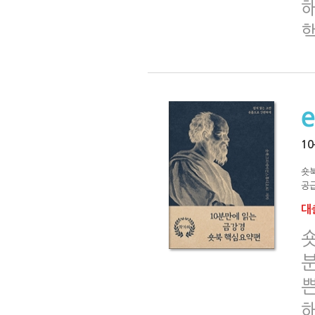
1
숏
공급
대출