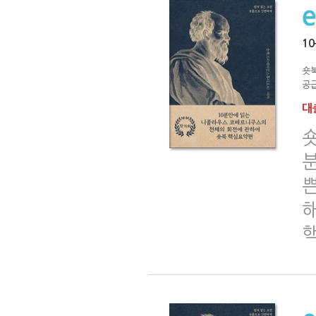
1
숏
공급
대출