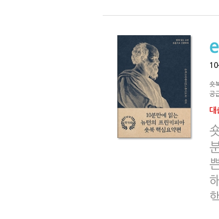
1
숏
공급
대출