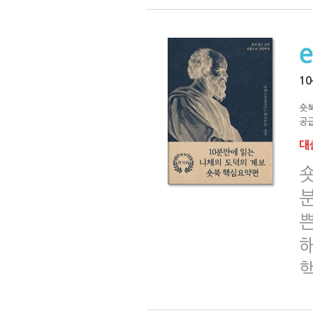
1
숏
공급
대출