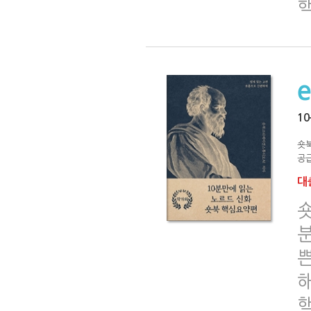
1
숏
공급
대출