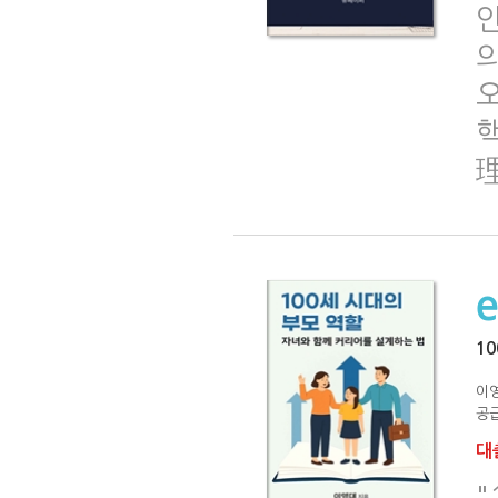
오
理
1
이
공급
대출
"