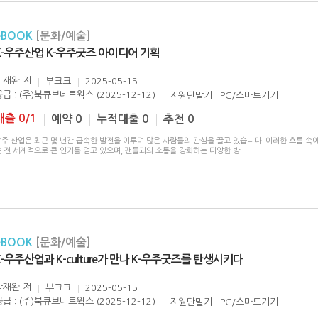
eBOOK
[문화/예술]
K-우주산업 K-우주굿즈 아이디어 기획
박재완
저
부크크
2025-05-15
공급 : (주)북큐브네트웍스 (2025-12-12)
지원단말기 : PC/스마트기기
대출 0/1
예약 0
누적대출 0
추천 0
주 산업은 최근 몇 년간 급속한 발전을 이루며 많은 사람들의 관심을 끌고 있습니다. 이러한 흐름 속에서
은 전 세계적으로 큰 인기를 얻고 있으며, 팬들과의 소통을 강화하는 다양한 방
...
eBOOK
[문화/예술]
K-우주산업과 K-culture가 만나 K-우주굿즈를 탄생시키다
박재완
저
부크크
2025-05-15
공급 : (주)북큐브네트웍스 (2025-12-12)
지원단말기 : PC/스마트기기