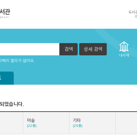
도서
검색
상세 검색
방법
내서재
자책이 열리지 않아요.
정방법(관리자)
실행 할 수 없습니다. (2015년 12월 29일부터)
트
색되었습니다.
미술
기타
(22종)
(25종)