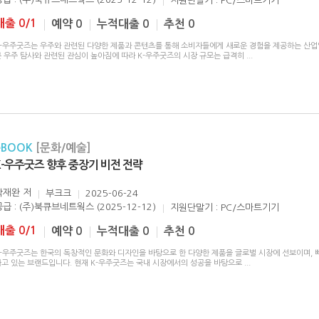
지원단말기 : PC/스마트기기
대출 0/1
예약 0
누적대출 0
추천 0
K-우주굿즈는 우주와 관련된 다양한 제품과 콘텐츠를 통해 소비자들에게 새로운 경험을 제공하는 산업
근 우주 탐사와 관련된 관심이 높아짐에 따라 K-우주굿즈의 시장 규모는 급격히
...
eBOOK
[문화/예술]
K-우주굿즈 향후 중장기 비전 전략
박재완
저
부크크
2025-06-24
공급 : (주)북큐브네트웍스 (2025-12-12)
지원단말기 : PC/스마트기기
대출 0/1
예약 0
누적대출 0
추천 0
K-우주굿즈는 한국의 독창적인 문화와 디자인을 바탕으로 한 다양한 제품을 글로벌 시장에 선보이며, 
하고 있는 브랜드입니다. 현재 K-우주굿즈는 국내 시장에서의 성공을 바탕으로
...