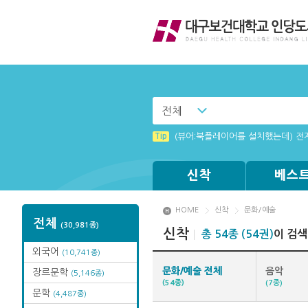
전체
Tip
[001] 스마트폰_시작페이지 설정 
Tip
(뷰어:북플레이어를 설치했는데) 전
Tip
Tip
Tip
Tip
[003] 홈페이지_추천도서 기능 설
MAMACExtrac.dll 파일 다운로드
[002] 스마트폰_푸시 기능 안내
Windows XP에서는 북플레이어를 
신착
베스
HOME
신착
문화/예술
전체
(30,981종)
신착
총 54종 (54권)
이 검
외국어
(10,741종)
문화/예술 전체
음악
장르문학
(5,146종)
(54종)
(7종)
문학
(4,487종)