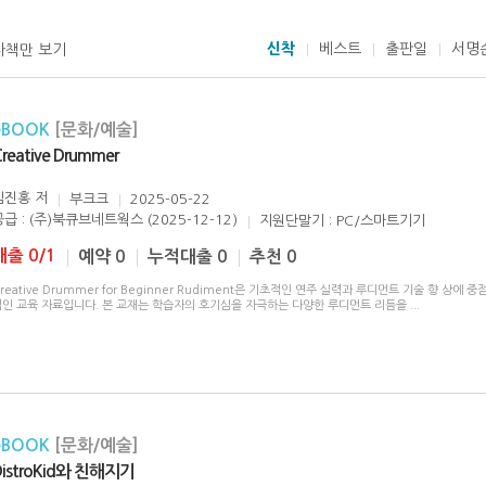
신착
베스트
출판일
서명
자책만 보기
eBOOK
[문화/예술]
reative Drummer
김진홍
저
부크크
2025-05-22
공급 : (주)북큐브네트웍스 (2025-12-12)
지원단말기 : PC/스마트기기
대출 0/1
예약 0
누적대출 0
추천 0
reative Drummer for Beginner Rudiment은 기초적인 연주 실력과 루디먼트 기술 향 상에 중
적인 교육 자료입니다. 본 교재는 학습자의 호기심을 자극하는 다양한 루디먼트 리듬을
...
eBOOK
[문화/예술]
DistroKid와 친해지기