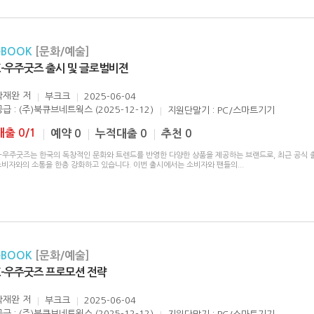
eBOOK
[문화/예술]
K-우주굿즈 출시 및 글로벌비젼
박재완
저
부크크
2025-06-04
공급 : (주)북큐브네트웍스 (2025-12-12)
지원단말기 : PC/스마트기기
대출 0/1
예약 0
누적대출 0
추천 0
K-우주굿즈는 한국의 독창적인 문화와 트렌드를 반영한 다양한 상품을 제공하는 브랜드로, 최근 공식 
소비자와의 소통을 한층 강화하고 있습니다. 이번 출시에서는 소비자와 팬들의
...
eBOOK
[문화/예술]
K-우주굿즈 프로모션 전략
박재완
저
부크크
2025-06-04
공급 : (주)북큐브네트웍스 (2025-12-12)