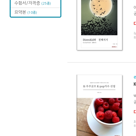
수험서/자격증
(25종)
요약본
(10종)
최
히