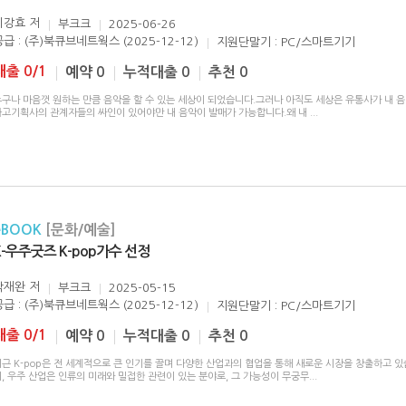
이강효
저
부크크
2025-06-26
공급 : (주)북큐브네트웍스 (2025-12-12)
지원단말기 : PC/스마트기기
대출 0/1
예약 0
누적대출 0
추천 0
누구나 마음껏 원하는 만큼 음악을 할 수 있는 세상이 되었습니다.그러나 아직도 세상은 유통사가 내 
하고기획사의 관계자들의 싸인이 있어야만 내 음악이 발매가 가능합니다.왜 내
...
eBOOK
[문화/예술]
K-우주굿즈 K-pop가수 선정
박재완
저
부크크
2025-05-15
공급 : (주)북큐브네트웍스 (2025-12-12)
지원단말기 : PC/스마트기기
대출 0/1
예약 0
누적대출 0
추천 0
근 K-pop은 전 세계적으로 큰 인기를 끌며 다양한 산업과의 협업을 통해 새로운 시장을 창출하고 있
, 우주 산업은 인류의 미래와 밀접한 관련이 있는 분야로, 그 가능성이 무궁무
...