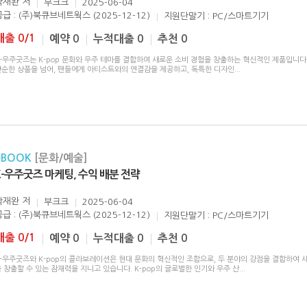
박재완
저
부크크
2025-06-04
공급 : (주)북큐브네트웍스 (2025-12-12)
지원단말기 : PC/스마트기기
대출 0/1
예약 0
누적대출 0
추천 0
-우주굿즈는 K-pop 문화와 우주 테마를 결합하여 새로운 소비 경험을 창출하는 혁신적인 제품입니다.
단순한 상품을 넘어, 팬들에게 아티스트와의 연결감을 제공하고, 독특한 디자인
...
eBOOK
[문화/예술]
K-우주굿즈 마케팅, 수익 배분 전략
박재완
저
부크크
2025-06-04
공급 : (주)북큐브네트웍스 (2025-12-12)
지원단말기 : PC/스마트기기
대출 0/1
예약 0
누적대출 0
추천 0
K-우주굿즈와 K-pop의 콜라보레이션은 현대 문화의 혁신적인 조합으로, 두 분야의 강점을 결합하여 
 창출할 수 있는 잠재력을 지니고 있습니다. K-pop의 글로벌한 인기와 우주 산
...