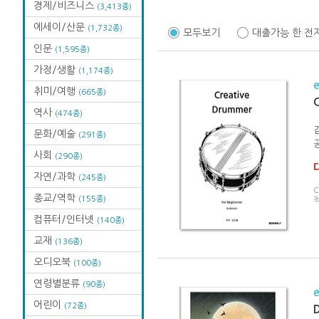
경제/비즈니스
(3,413종)
에세이/산문
(1,732종)
모두보기
대출가능 한 전
인문
(1,595종)
가정/생활
(1,174종)
취미/여행
(665종)
C
역사
(474종)
문화/예술
(291종)
사회
(290종)
자연/과학
(245종)
C
종교/역학
(155종)
컴퓨터/인터넷
(140종)
교재
(136종)
오디오북
(100종)
연령별분류
(90종)
어린이
(72종)