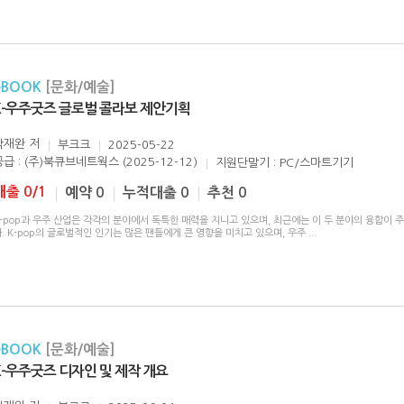
eBOOK
[문화/예술]
K-우주굿즈 글로벌 콜라보 제안기획
박재완
저
부크크
2025-05-22
공급 : (주)북큐브네트웍스 (2025-12-12)
지원단말기 : PC/스마트기기
대출 0/1
예약 0
누적대출 0
추천 0
-pop과 우주 산업은 각각의 분야에서 독특한 매력을 지니고 있으며, 최근에는 이 두 분야의 융합이 
. K-pop의 글로벌적인 인기는 많은 팬들에게 큰 영향을 미치고 있으며, 우주
...
eBOOK
[문화/예술]
K-우주굿즈 디자인 및 제작 개요