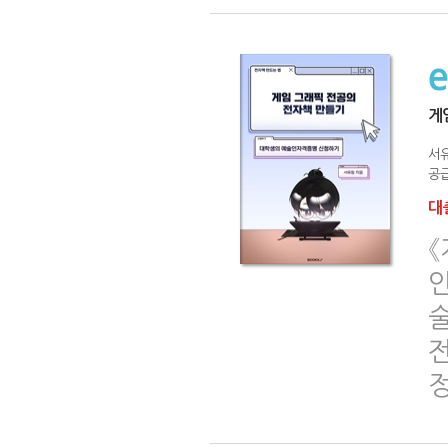
게
서
공급
대출