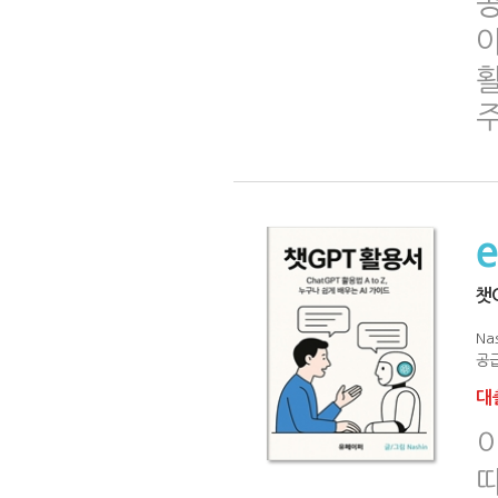
공
아
챗
Na
공급
대출
이