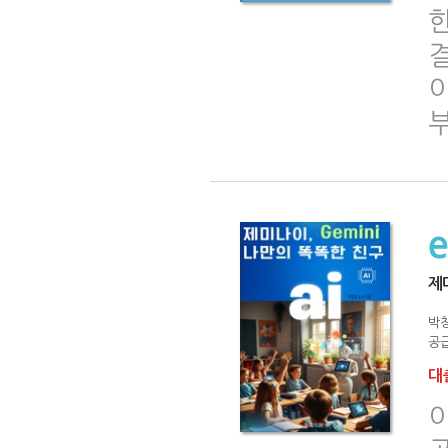
이
제
박
공급
대출
이