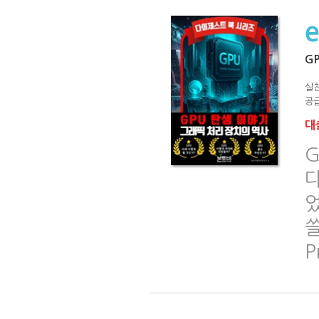
G
실
공급
대출
G
었
쓸
P