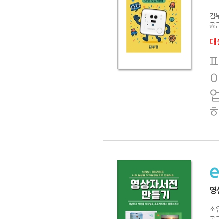
김
공급
대출
영
소