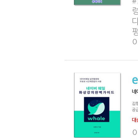
#
네
김
공급
대출