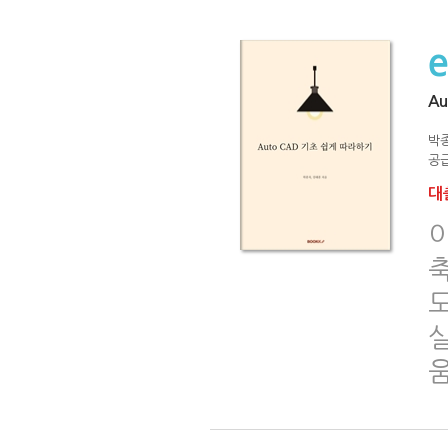
Au
박종
공급
대출
이