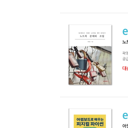
노
곽
공급
대출
어