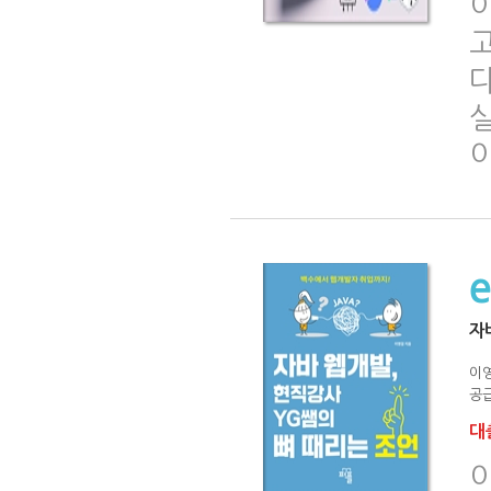
자
이
공급
대출