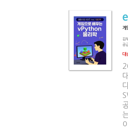
게
김
공급
대출
2
다
S
이