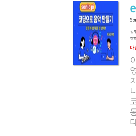
So
김
공급
대출
영
다