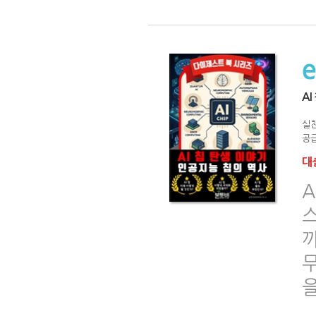
A
실
공급
대출
A
스
까
무