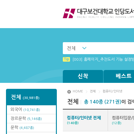
전체
Tip
Tip
[001] 스마트폰_시작페이지 설정 방
(뷰어:북플레이어를 설치했는데) 전자
Tip
[003] 홈페이지_추천도서 기능 설정
Tip
Tip
Tip
MAMACExtrac.dll 파일 다운로드
[002] 스마트폰_푸시 기능 안내
Windows XP에서는 북플레이어를 실행
신착
베스트
HOME
전체
컴퓨터/인터넷
전체
(30,981종)
전체
총 140종 (271권)
이 검
외국어
(10,741종)
컴퓨터/인터넷 전체
컴퓨터입문/
장르문학
(5,146종)
(140종)
(12종)
문학
(4,487종)