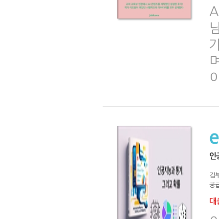
A
님
가
이
인
김
공급
대출