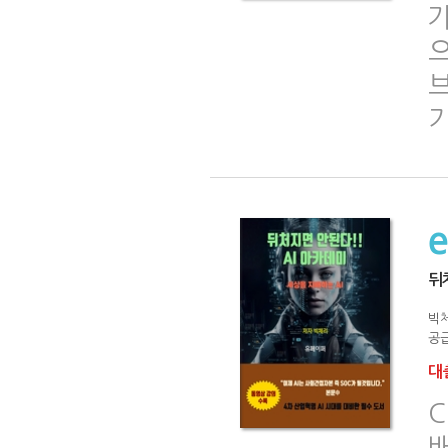
뒤
빅
공급
대출
C