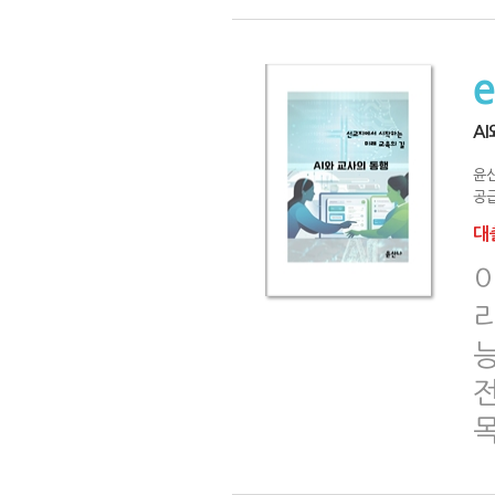
A
윤산
공급
대출
이
전