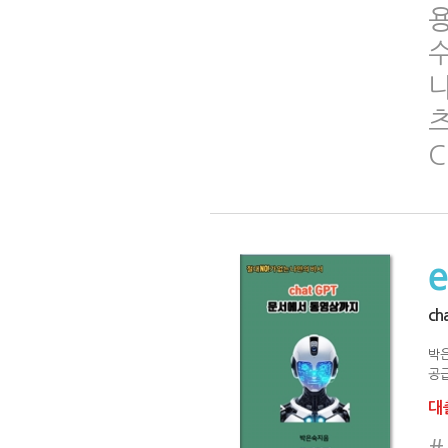
니
C
c
박
공급
대출