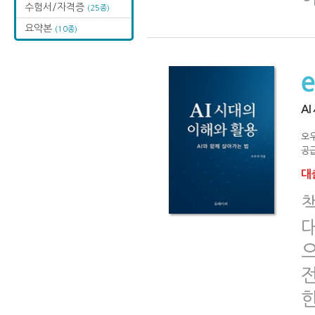
수험서/자격증
(25종)
요약본
(10종)
A
오
공급
대출
책
으
전