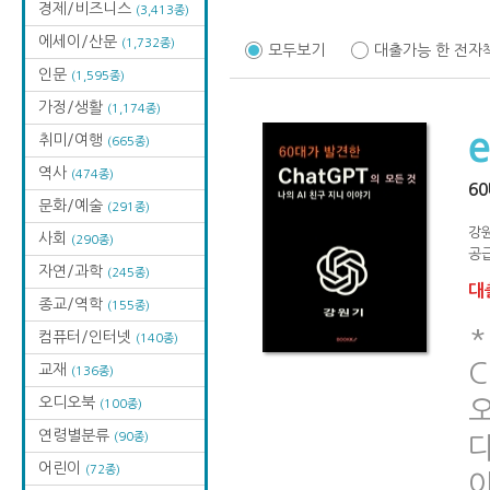
경제/비즈니스
(3,413종)
에세이/산문
(1,732종)
모두보기
대출가능 한 전자
인문
(1,595종)
가정/생활
(1,174종)
취미/여행
(665종)
역사
(474종)
60
문화/예술
(291종)
강
사회
(290종)
공급
자연/과학
(245종)
대출
종교/역학
(155종)
컴퓨터/인터넷
(140종)
C
교재
(136종)
오디오북
오
(100종)
연령별분류
(90종)
어린이
(72종)
아